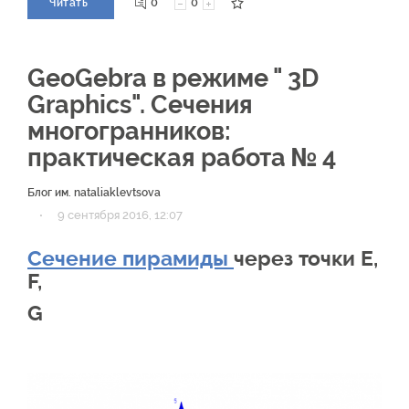
0
0
Читать
GeoGebra в режиме " 3D
Graphics". Сечения
многогранников:
практическая работа № 4
Блог им. nataliaklevtsova
·
9 сентября 2016, 12:07
Сечение пирамиды
через точки E,
F,
G