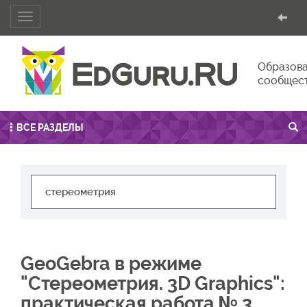
Toggle
navigation
Образова
сообщес
ВСЕ РАЗДЕЛЫ
GeoGebra в режиме
"Стереометрия. 3D Graphics":
практическая работа № 3