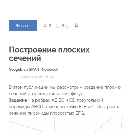
0
0
Читать
Построение плоских
сечений
Geogebra в SMART Notebook
·
20 июля 2016, 18:14
В этой публикации мы рассмотрим создание плоских
сечений стереометрических фигур.
Задание
На ребрах AB,BC и CD треугольной
пирамиды ABCD отмечены точки E, F и G. Построить
сечение пирамиды плоскостью EFG.