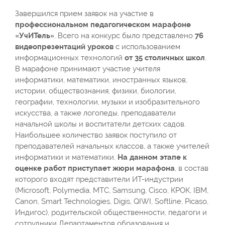
Завершился прием заявок на участие в
профессиональном педагогическом марафоне
«УчИТель»
. Всего на конкурс было представлено
76
видеопрезентаций уроков
с использованием
информационных технологий
от 35 столичных школ
.
В марафоне принимают участие учителя
информатики, математики, иностранных языков,
истории, обществознания, физики, биологии,
географии, технологии, музыки и изобразительного
искусства, а также логопеды, преподаватели
начальной школы и воспитатели детских садов.
Наибольшее количество заявок поступило от
преподавателей начальных классов, а также учителей
информатики и математики.
На данном этапе к
оценке работ приступает жюри марафона
, в состав
которого входят представители ИТ-индустрии
(Microsoft, Polymedia, МТС, Samsung, Cisco, КРОК, IBM,
Canon, Smart Technologies, Digis, QIWI, Softline, Picaso,
Индигос), родительской общественности, педагоги и
сотрудники Департаментов образования и