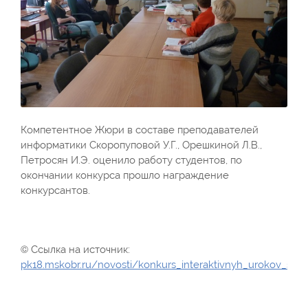
Компетентное Жюри в составе преподавателей
информатики Скоропуповой У.Г., Орешкиной Л.В.,
Петросян И.Э. оценило работу студентов, по
окончании конкурса прошло награждение
конкурсантов.
© Ссылка на источник:
pk18.mskobr.ru/novosti/konkurs_interaktivnyh_urokov_