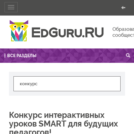
Toggle
navigation
Образова
сообщес
ВСЕ РАЗДЕЛЫ
Конкурс интерактивных
уроков SMART для будущих
педагогов!