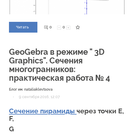
0
0
Читать
GeoGebra в режиме " 3D
Graphics". Сечения
многогранников:
практическая работа № 4
Блог им. nataliaklevtsova
·
9 сентября 2016, 12:07
Сечение пирамиды
через точки E,
F,
G