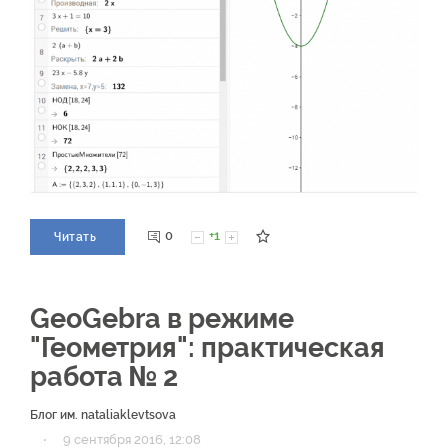
0
+1
Читать
GeoGebra в режиме
"Геометрия": практическая
работа № 2
Блог им. nataliaklevtsova
·
9 сентября 2016, 12:08