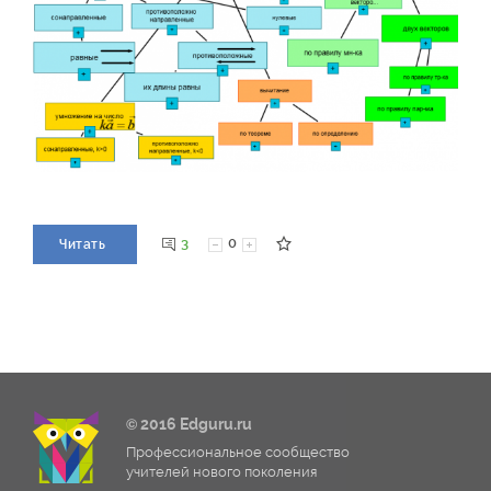
3
0
Читать
© 2016 Edguru.ru
Профессиональное сообщество
учителей нового поколения