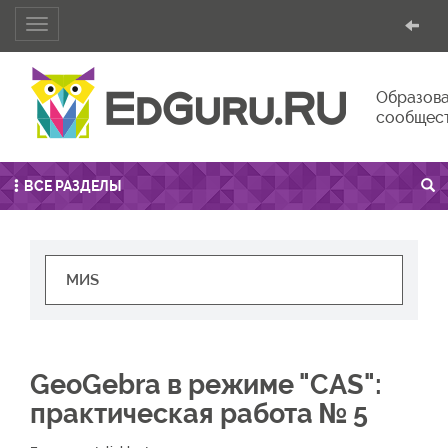
Toggle
navigation
Образова
сообщес
ВСЕ РАЗДЕЛЫ
GeoGebra в режиме "CAS":
практическая работа № 5