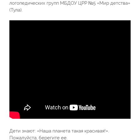
логопедических групп МБДОУ ЦРР №5 «Мир детства»
(Тула).
Дети знают: «Наша планета такая красивая!».
Пожалуйста, берегите ее.