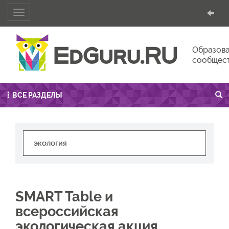
Toggle
navigation
Образова
сообщес
ВСЕ РАЗДЕЛЫ
SMART Table и
всероссийская
экологическая акция