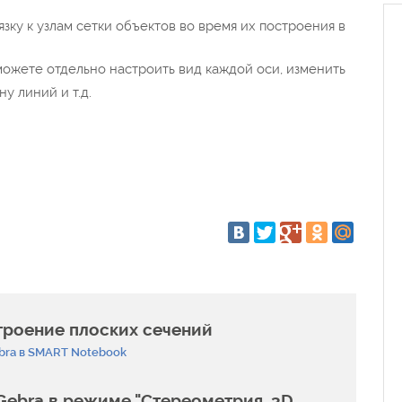
зку к узлам сетки объектов во время их построения в
ожете отдельно настроить вид каждой оси, изменить
у линий и т.д.
троение плоских сечений
bra в SMART Notebook
ebra в режиме "Стереометрия. 3D