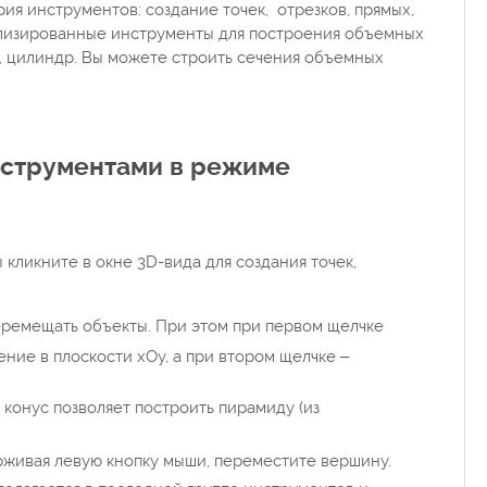
я инструментов: создание точек, отрезков, прямых,
иализированные инструменты для построения объемных
ус, цилиндр. Вы можете строить сечения объемных
нструментами в режиме
 кликните в окне 3D-вида для создания точек,
еремещать объекты. При этом при первом щелчке
ние в плоскости xOy, а при втором щелчке –
 конус позволяет построить пирамиду (из
живая левую кнопку мыши, переместите вершину.