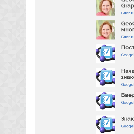
Grap
Блог и
GeoG
мног
Блог и
Пос
Geoge
Нача
знак
Geoge
Введ
Geoge
Зна
Geoge