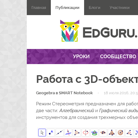
Главная
Публикации
Блоги
Участники
УРОКИ
СООБЩЕСТВО
Работа с 3D-объек
·
Geogebra в SMART Notebook
18 июля 2016, 20:
Режим Стереометрия предназначен для работ
две части:
Алгебраический
и
Графический вид
инструментов для создания трехмерных объек