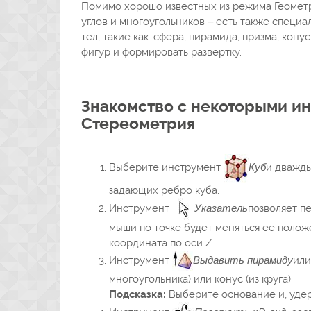
Помимо хорошо известных из режима Геометри
углов и многоугольников – есть также спец
тел, такие как: сфера, пирамида, призма, кон
фигур и формировать развертку.
Знакомство с некоторыми и
Стереометрия
Выберите инструмент
Куб
и дважды
задающих ребро куба.
Инструмент
Указатель
позволяет п
мыши по точке будет меняться её положе
координата по оси Z.
Инструмент
Выдавить пирамиду
или
многоугольника) или конус (из круга)
Подсказка:
Выберите основание и, удер