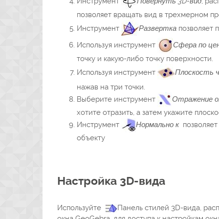
Инструмент
Повернуть 3D-вид
, ра
позволяет вращать вид в трехмерном п
Инструмент
Развертка
позволяет п
Используя инструмент
Сфера по це
точку и какую-либо точку поверхности.
Используя инструмент
Плоскость ч
нажав на три точки.
Выберите инструмент
Отражение о
хотите отразить, а затем укажите плоск
Инструмент
Нормально к
позволяет 
объекту
Настройка 3D-вида
Используйте
Панель стилей 3D-вида, рас
окна GeoGebra, для доступа к настройкам окн