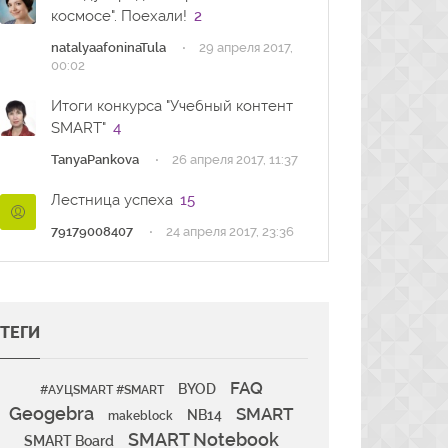
космосе". Поехали!
2
·
natalyaafoninaTula
29 апреля 2017,
00:02
Итоги конкурса "Учебный контент
SMART"
4
·
TanyaPankova
26 апреля 2017, 11:37
Лестница успеха
15
·
79179008407
24 апреля 2017, 23:36
ТЕГИ
FAQ
BYOD
#АУЦSMART #SMART
Geogebra
SMART
NB14
makeblock
SMART Notebook
SMART Board