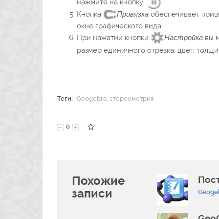
нажмите на кнопку
Кнопка
Привязка
обеспечивает привя
окне графического вида.
При нажатии кнопки
Настройка
вы м
размер единичного отрезка, цвет, толщин
Теги:
Geogebra
,
стереометрия
0
Похожие
Пос
записи
Geoge
GeoG