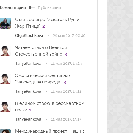
Комментарии
Публикации
Отзыв об игре "Искатель Рун и
Жар-Птица"
2
·
OlgaKlochkova
29 мая 2017, 09:40
Читаем стихи о Великой
Отечественной войне
3
·
TanyaPankova
11 мая 2017, 13:23
Экологический фестиваль
"Заповедная природа"
3
·
TanyaPankova
11 мая 2017, 13:21
В едином строю, в бессмертном
полку
1
·
TanyaPankova
11 мая 2017, 13:17
Международный проект "Наши в