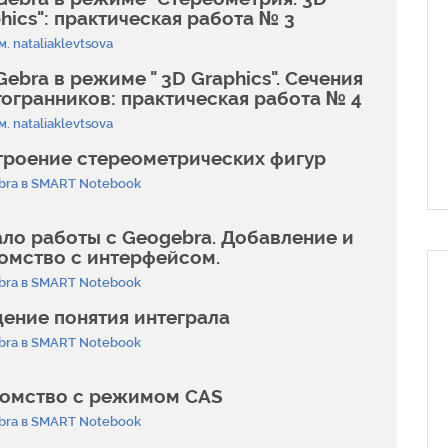
hics": практическая работа № 3
м. nataliaklevtsova
ebra в режиме " 3D Graphics". Сечения
огранников: практическая работа № 4
м. nataliaklevtsova
троение стереометрических фигур
bra в SMART Notebook
ло работы с Geogebra. Добавление и
омство с интерфейсом.
bra в SMART Notebook
ение понятия интеграла
bra в SMART Notebook
комство с режимом CAS
bra в SMART Notebook