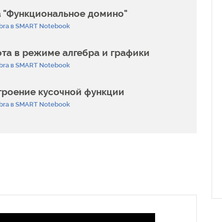
а "Функциональное домино"
bra в SMART Notebook
та в режиме алгебра и графики
bra в SMART Notebook
троение кусочной функции
bra в SMART Notebook