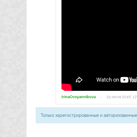
IrinaOvsyannikova
·
25 июля 2016, 17
Только зарегистрированные и авторизованные