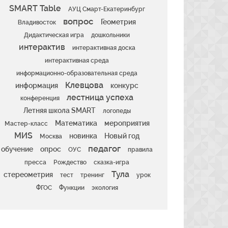
SMART Table
АУЦ Смарт-Екатеринбург
вопрос
Геометрия
Владивосток
Дидактическая игра
дошкольники
интерактив
интерактивная доска
интерактивная среда
информационно-образовательная среда
Клевцова
информация
конкурс
лестница успеха
конференция
Летняя школа SMART
логопеды
Математика
мероприятия
Мастер-класс
МИS
новинка
Новый год
Москва
педагог
обучение
опрос
ОУС
правила
пресса
Рождество
сказка-игра
Тула
стереометрия
тест
тренинг
урок
ФГОС
Функции
экология