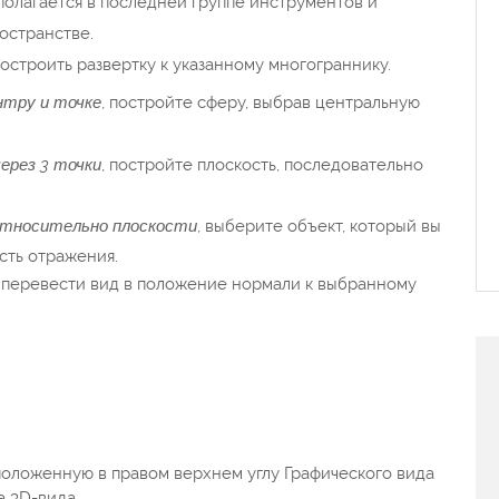
сполагается в последней группе инструментов и
ространстве.
остроить развертку к указанному многограннику.
нтру и точке
, постройте сферу, выбрав центральную
ерез 3 точки
, постройте плоскость, последовательно
тносительно плоскости
, выберите объект, который вы
ость отражения.
перевести вид в положение нормали к выбранному
положенную в правом верхнем углу Графического вида
а 3D-вида