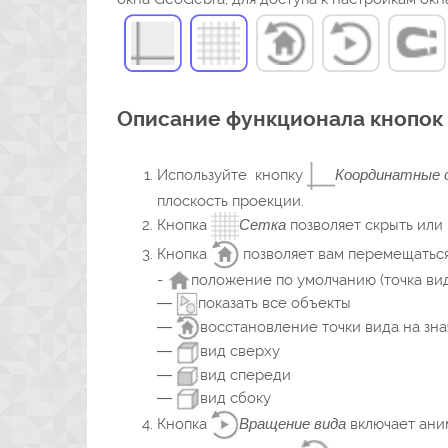
Описание функционала кнопок
Используйте кнопку
Координатные 
плоскость проекции.
Кнопка
Сетка
позволяет скрыть или 
Кнопка
позволяет вам перемещаться
-
положение по умолчанию (точка ви
—
показать все объекты
—
восстановление точки вида на зн
—
вид сверху
—
вид спереди
—
вид сбоку
Кнопка
Вращение вида
включает ани