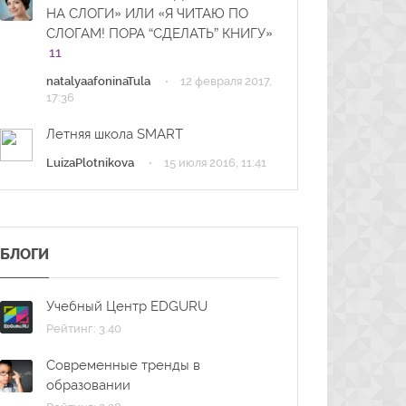
НА СЛОГИ» ИЛИ «Я ЧИТАЮ ПО
СЛОГАМ! ПОРА “СДЕЛАТЬ” КНИГУ»
11
·
natalyaafoninaTula
12 февраля 2017,
17:36
Летняя школа SMART
·
LuizaPlotnikova
15 июля 2016, 11:41
БЛОГИ
Учебный Центр EDGURU
Рейтинг: 3.40
Современные тренды в
образовании