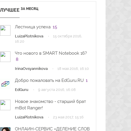
ЗА МЕСЯЦ
ЛУЧШЕЕ
Лестница успеха
15
·
LuizaPlotnikova
15 октября 2016,
16:20
Что нового в SMART Notebook 16?
8
·
IrinaOvsyannikova
18 мая 2016, 16:10
Добро пожаловать на EdGuru.RU
1
·
EdGuru
9 августа 2016, 16:08
Новое знакомство - старший брат
mBot Ranger!
·
LuizaPlotnikova
23 мая 2017, 15:16
ОНЛАЙН-СЕРВИС «ДЕЛЕНИЕ СЛОВ