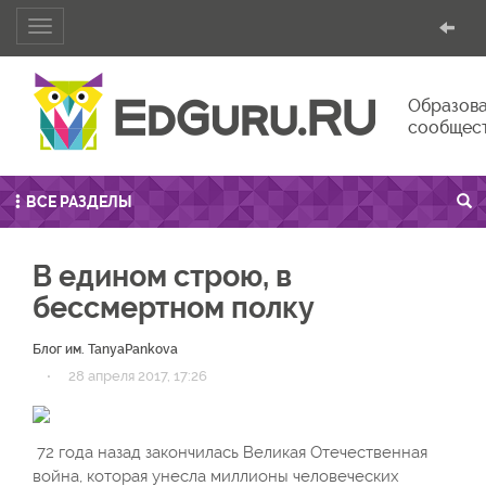
Toggle
navigation
Образова
сообщес
ВСЕ РАЗДЕЛЫ
В едином строю, в
бессмертном полку
Блог им. TanyaPankova
·
28 апреля 2017, 17:26
72 года назад закончилась Великая Отечественная
война, которая унесла миллионы человеческих