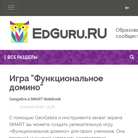
Toggle
navigation
Образова
сообщес
ВСЕ РАЗДЕЛЫ
Игра "Функциональное
домино"
Geogebra в SMART Notebook
·
14 июля 2016, 11:26
С помощью GeoGebra и инструмента захват экрана
SMART вы можете создать увлекательную игру
«Функциональное домино» для своих учеников. Она