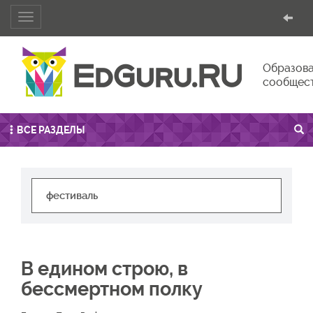
Toggle
navigation
Образова
сообщес
ВСЕ РАЗДЕЛЫ
В едином строю, в
бессмертном полку