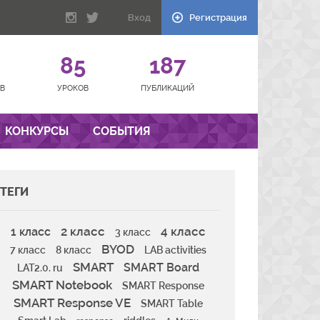
Вход
Регистрация
85
187
В
УРОКОВ
ПУБЛИКАЦИЙ
КОНКУРСЫ
СОБЫТИЯ
ТЕГИ
2 класс
4 класс
1 класс
3 класс
BYOD
7 класс
8 класс
LAB activities
SMART
SMART Board
LAT2.0. ru
SMART Notebook
SMART Response
SMART Response VE
SMART Table