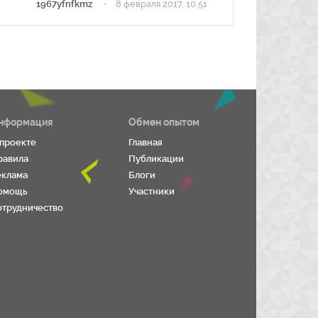
·
1967yfnfkmz
8 февраля 2017, 10:51
нформация
Обмен опытом
 проекте
Главная
равила
Публикации
еклама
Блоги
омощь
Участники
отрудничество