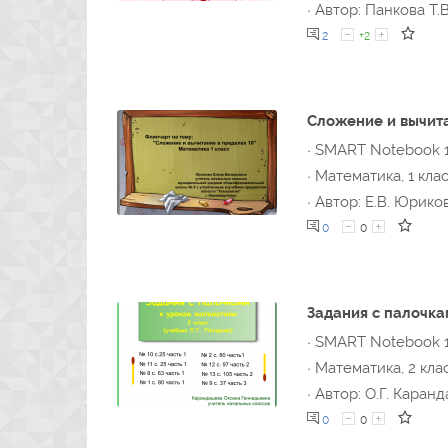
· Автор: Панкова Т.В
2
+2
Сложение и вычита
· SMART Notebook 
· Математика, 1 кла
· Автор: Е.В. Юрико
0
0
Задания с палочк
· SMART Notebook 
· Математика, 2 кла
· Автор: О.Г. Каран
0
0