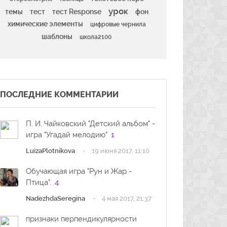
урок
темы
тест
тест Response
фон
химические элементы
цифровые чернила
шаблоны
школа2100
ПОСЛЕДНИЕ КОММЕНТАРИИ
П. И. Чайковский "Детский альбом" -
игра "Угадай мелодию"
1
·
LuizaPlotnikova
19 июня 2017, 11:10
Обучающая игра "Рун и Жар -
Птица".
4
·
NadezhdaSeregina
4 мая 2017, 21:37
признаки перпендикулярности