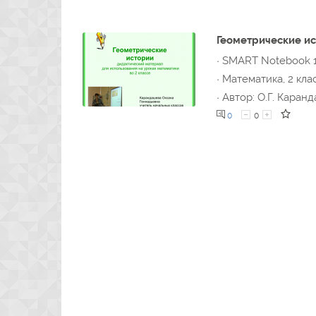
Геометрические и
· SMART Notebook 
· Математика, 2 кла
· Автор: О.Г. Каран
0
0