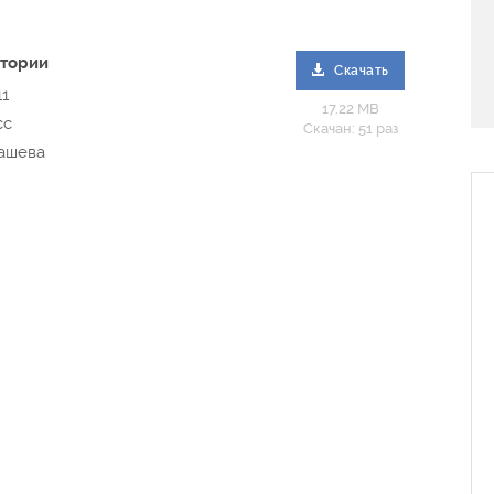
стории
Скачать
11
17.22 MB
сс
Скачан: 51 раз
дашева