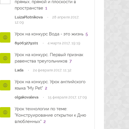
прямых, прямой и плоскости в
пространстве
1
·
LuizaPlotnikova
28 апреля 2017,
12:09
Урок на конкурс Вода - это жизнь
5
·
89063279101
4 марта 2017, 19:19
Урок на конкурс. Первый признак
равенства треугольников
7
·
Lada
24 февраля 2017, 11:32
Урок на конкурс. Урок английского
языка "My Pet"
2
·
olgakovaleva
15 февраля 2017, 17:09
Урок технологии по теме:
"Конструирование открытки к Дню
влюбленных"
2