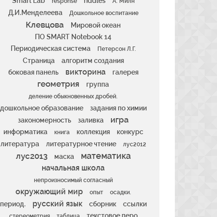
Smart Lab
riddles
response
А. Милн
Д.И.Менделеева
Дошкольное воспитание
Клевцова
Мировой океан
ПО SMART Notebook 14
Периодическая система
Петерсон Л.Г.
Страница
алгоритм создания
викторина
боковая панель
галерея
геометрия
группа
деление обыкновенных дробей.
дошкольное образование
задания по химии
игра
закономерность
заливка
информатика
коллекция
конкурс
книга
литература
литературное чтение
лус2012
математика
лус2013
маска
начальная школа
непроизносимый согласный
окружающий мир
опыт
осадки.
русский язык
период.
сборник
ссылки
текстовое перо
стереометрия
таблица