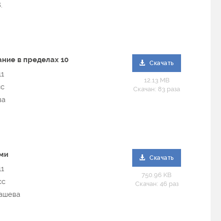
.
ние в пределах 10
Скачать
11
12.13 MB
сс
Скачан: 83 раза
ва
ами
Скачать
11
750.96 KB
сс
Скачан: 46 раз
дашева