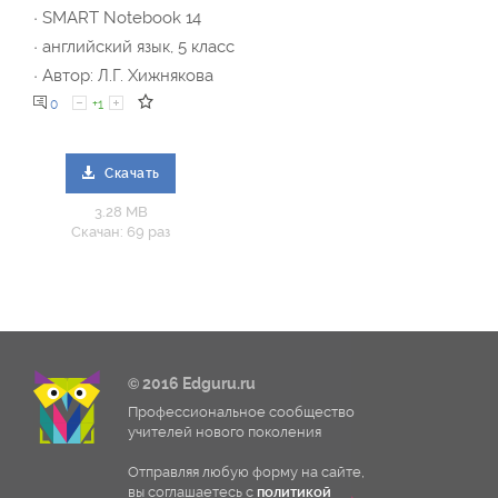
· SMART Notebook 14
· английский язык, 5 класс
· Автор: Л.Г. Хижнякова
0
+1
Скачать
3.28 MB
Скачан: 69 раз
© 2016 Edguru.ru
Профессиональное сообщество
учителей нового поколения
Отправляя любую форму на сайте,
вы соглашаетесь с
политикой