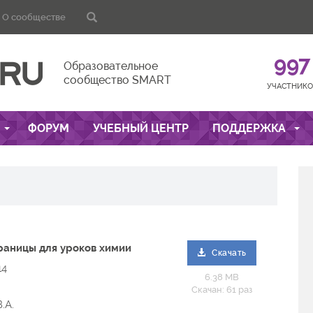
О сообществе
997
Образовательное
сообщество SMART
УЧАСТНИКО
ФОРУМ
УЧЕБНЫЙ ЦЕНТР
ПОДДЕРЖКА
раницы для уроков химии
Скачать
14
6.38 MB
Скачан: 61 раз
.А.