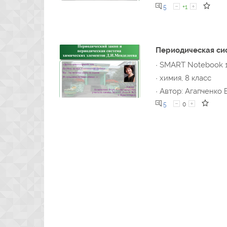
5
+1
Периодическая си
· SMART Notebook 
· химия, 8 класс
· Автор: Агапченко В
5
0