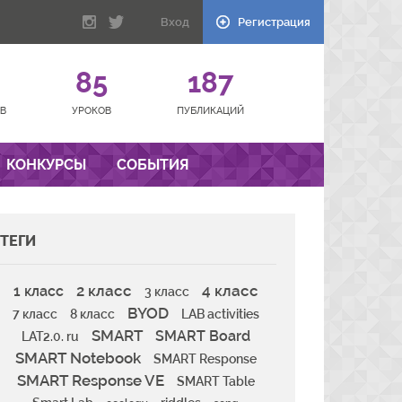
Вход
Регистрация
85
187
В
УРОКОВ
ПУБЛИКАЦИЙ
КОНКУРСЫ
СОБЫТИЯ
ТЕГИ
2 класс
4 класс
1 класс
3 класс
BYOD
7 класс
8 класс
LAB activities
SMART
SMART Board
LAT2.0. ru
SMART Notebook
SMART Response
SMART Response VE
SMART Table