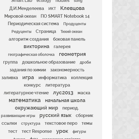
Smart Lab
riddles
ecology
song
Клевцова
Д.И.Менделеева
ИКТ
Мировой океан
ПО SMART Notebook 14
Периодическая система
Продуценты
Страница
Редуценты
Тихий океан
алгоритм создания
боковая панель
викторина
галерея
геометрия
географическая оболочка
группа
дошкольное образование
дроби
задания по химии
закономерность
игра
заливка
информатика
коллекция
конкурс
литература
лус2013
литературное чтение
маска
математика
начальная школа
окружающий мир
период.
русский язык
сборник
развивающие игры
ссылки
текстовое перо
темы
структура
урок
тест
тест Response
фигуры