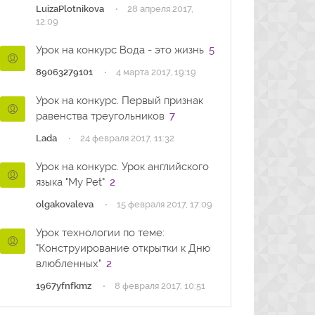
·
LuizaPlotnikova
28 апреля 2017,
12:09
Урок на конкурс Вода - это жизнь
5
·
89063279101
4 марта 2017, 19:19
Урок на конкурс. Первый признак
равенства треугольников
7
·
Lada
24 февраля 2017, 11:32
Урок на конкурс. Урок английского
языка "My Pet"
2
·
olgakovaleva
15 февраля 2017, 17:09
Урок технологии по теме:
"Конструирование открытки к Дню
влюбленных"
2
·
1967yfnfkmz
8 февраля 2017, 10:51