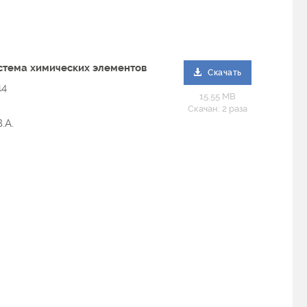
стема химических элементов
Скачать
14
15.55 MB
Скачан: 2 раза
.А.