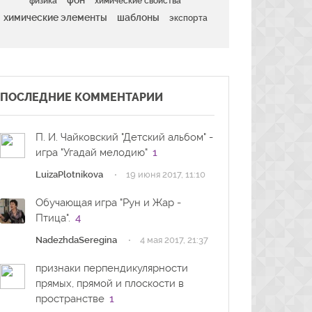
фон
физика
химические свойства
химические элементы
шаблоны
экспорта
ПОСЛЕДНИЕ КОММЕНТАРИИ
П. И. Чайковский "Детский альбом" -
игра "Угадай мелодию"
1
·
LuizaPlotnikova
19 июня 2017, 11:10
Обучающая игра "Рун и Жар -
Птица".
4
·
NadezhdaSeregina
4 мая 2017, 21:37
признаки перпендикулярности
прямых, прямой и плоскости в
пространстве
1