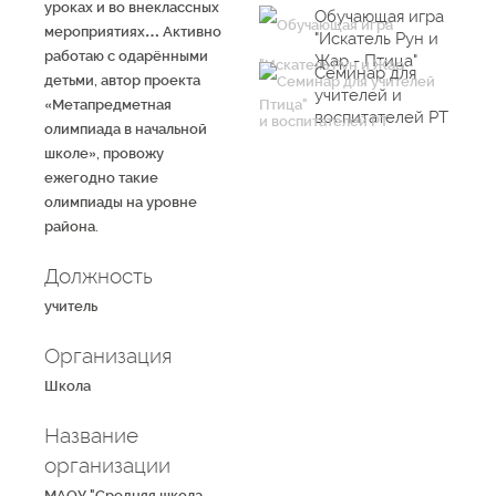
уроках и во внеклассных
Обучающая игра
мероприятиях… Активно
"Искатель Рун и
работаю с одарёнными
Жар - Птица"
Семинар для
детьми, автор проекта
учителей и
«Метапредметная
воспитателей РТ
олимпиада в начальной
школе», провожу
ежегодно такие
олимпиады на уровне
района.
Должность
учитель
Организация
Школа
Название
организации
МАОУ "Средняя школа