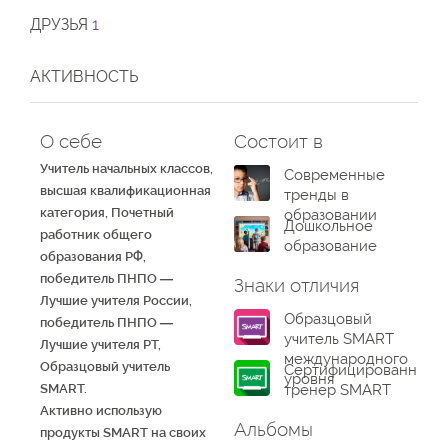
ДРУЗЬЯ
1
АКТИВНОСТЬ
О себе
Состоит в
Учитель начальных классов,
Современные
высшая квалификационная
тренды в
категория, Почетный
образовании
Дошкольное
работник общего
образование
образования РФ,
победитель ПНПО —
Знаки отличия
Лучшие учителя России,
Образцовый
победитель ПНПО —
учитель SMART
Лучшие учителя РТ,
международного
Образцовый учитель
Сертифицированный
уровня
SMART.
тренер SMART
Активно использую
Альбомы
продукты SMART на своих