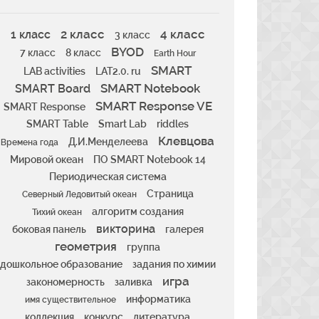
2 класс
4 класс
1 класс
3 класс
BYOD
7 класс
8 класс
Earth Hour
SMART
LAB activities
LAT2.0. ru
SMART Notebook
SMART Board
SMART Response VE
SMART Response
SMART Table
Smart Lab
riddles
Клевцова
Д.И.Менделеева
Времена года
Мировой океан
ПО SMART Notebook 14
Периодическая система
Страница
Северный Ледовитый океан
алгоритм создания
Тихий океан
викторина
боковая панель
галерея
геометрия
группа
дошкольное образование
задания по химии
игра
закономерность
заливка
информатика
имя существительное
коллекция
конкурс
литература