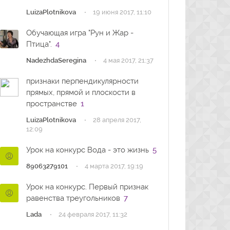
·
LuizaPlotnikova
19 июня 2017, 11:10
Обучающая игра "Рун и Жар -
Птица".
4
·
NadezhdaSeregina
4 мая 2017, 21:37
признаки перпендикулярности
прямых, прямой и плоскости в
пространстве
1
·
LuizaPlotnikova
28 апреля 2017,
12:09
Урок на конкурс Вода - это жизнь
5
·
89063279101
4 марта 2017, 19:19
Урок на конкурс. Первый признак
равенства треугольников
7
·
Lada
24 февраля 2017, 11:32