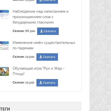
Скачать
Наблюдение над написанием и
произношением слов с
безударными гласными
Скачан:
86 раз
Скачать
Изменение имён существительных
по падежам
Скачан:
14 раз
Скачать
Обучающая игра "Рун и Жар -
Птица".
Скачан:
14 раз
Скачать
ТЕГИ