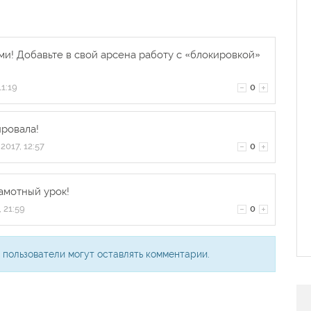
ми! Добавьте в свой арсена работу с «блокировкой»
11:19
0
ровала!
2017, 12:57
0
амотный урок!
 21:59
0
 пользователи могут оставлять комментарии.