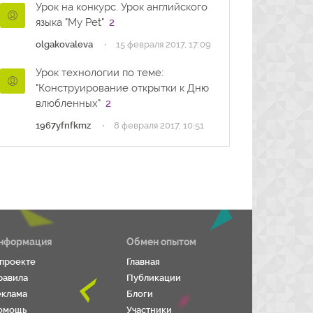
Урок на конкурс. Урок английского
языка "My Pet"
2
·
olgakovaleva
15 февраля 2017, 17:09
Урок технологии по теме:
"Конструирование открытки к Дню
влюбленных"
2
·
1967yfnfkmz
8 февраля 2017, 10:51
нформация
Обмен опытом
 проекте
Главная
равила
Публикации
еклама
Блоги
омощь
Участники