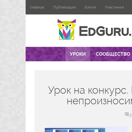
Главная
Публикации
Блоги
Участники
УРОКИ
СООБЩЕСТВО
Урок на конкурс.
непроизноси
3