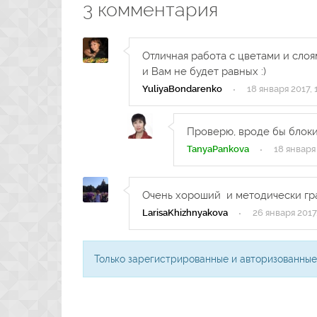
3
комментария
Отличная работа с цветами и слоя
и Вам не будет равных :)
YuliyaBondarenko
·
18 января 2017, 
Проверю, вроде бы блоки
TanyaPankova
·
18 января 
Очень хороший и методически гр
LarisaKhizhnyakova
·
26 января 2017,
Только зарегистрированные и авторизованные