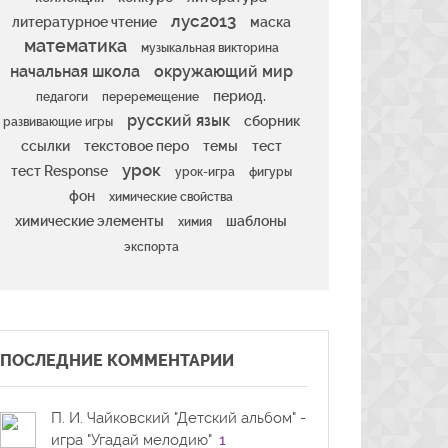
лус2013
литературное чтение
маска
математика
музыкальная викторина
начальная школа
окружающий мир
период.
педагоги
переремещение
русский язык
сборник
развивающие игры
ссылки
текстовое перо
темы
тест
урок
тест Response
урок-игра
фигуры
фон
химические свойства
химические элементы
шаблоны
химия
экспорта
ПОСЛЕДНИЕ КОММЕНТАРИИ
П. И. Чайковский "Детский альбом" -
игра "Угадай мелодию"
1