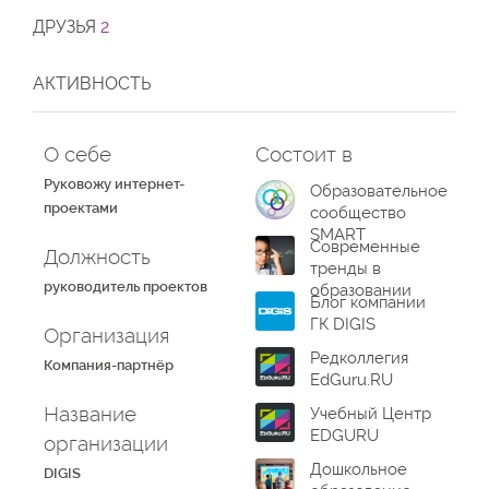
ДРУЗЬЯ
2
АКТИВНОСТЬ
О себе
Состоит в
Руковожу интернет-
Образовательное
проектами
сообщество
SMART
Современные
Должность
тренды в
руководитель проектов
образовании
Блог компании
ГК DIGIS
Организация
Редколлегия
Компания-партнёр
EdGuru.RU
Название
Учебный Центр
EDGURU
организации
Дошкольное
DIGIS