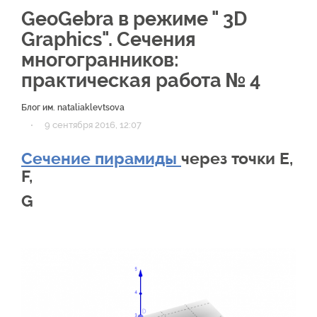
GeoGebra в режиме " 3D
Graphics". Сечения
многогранников:
практическая работа № 4
Блог им. nataliaklevtsova
·
9 сентября 2016, 12:07
Сечение пирамиды
через точки E,
F,
G