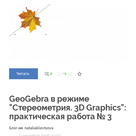
2
+1
Читать
GeoGebra в режиме
"Стереометрия. 3D Graphics":
практическая работа № 3
Блог им. nataliaklevtsova
·
9 сентября 2016, 12:07