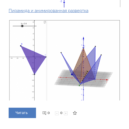
Пирамида и анимированная развертка
0
0
Читать