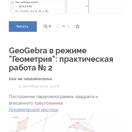
0
+1
Читать
GeoGebra в режиме
"Геометрия": практическая
работа № 2
Блог им. nataliaklevtsova
·
9 сентября 2016, 12:08
Построение параллелограмма, квадрата и
вписанного треугольника
Динамический рисунок