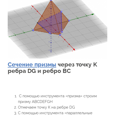
Сечение призмы
через точку K
ребра DG и ребро BC
С помощью инструмента «призма» строим
призму ABCDEFGH
Отмечаем точку К на ребре DG
С помощью инструмента «параллельные